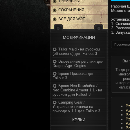
ТРЕЙНЕРЫ
Рабочая Ш
СОХРАНЕНИЯ
Можно ста
ВСЕ ДЛЯ WOT
Установка:
1. Скачив
2. Распак
3. Запуск
МОДИФИКАЦИИ
Просмотро
Tailor Maid - на русском
(обновлено) для Fallout 3
Вы 
Вырезанные реплики для
Dragon Age: Origins
Тогда р
Броня Призрака для
многол
Fallout 3
реш
интерне
Броня Нео-Комбайна /
напис
Neo Combine Armour 1.1 - на
русском для Fallout 3
Camping Gear /
Pz
Устраиваем пикники на
Pz
природе v 1.1 для Fallout 3
Pz
Pz
КРЯКИ
Pz
Pz