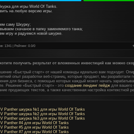
курка для игры World Of Tanks.
вить на любую версию игры.
аем саму Шкурку;
овываем скачаное в папку заменяемого танка;
аем игру и радуемся новой шкурке.
в: 1341 | Рейтинг:
0.0
/
0
хотите получить результат от вложенных инвестиций как можно ско
ешение «Быстрый старт» от нашей команды идеально вам подходит. Опи
етний опыт разработки веб-страниц, которые продают, мы разработали 
ения для бизнеса, с помощью которых каждый может начать зарабатыва
те. Решение «Быстрый старт» - это
создание лендинг пейдж
для вашего 
ание продающих текстов, а также качественная настройка контекстной р
V Panther шкурка №1 для игры World Of Tanks
V Panther шкурка №2 для игры World Of Tanks
V Panther шкурка №3 для игры World Of Tanks
V Panther #4 для игры World Of Tanks
V Panther #5 для игры World Of Tanks
V Panther #7 для игры World Of Tanks