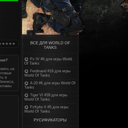
ВСЕ ДЛЯ WORLD OF
TANKS
Pz IV #6 для игры World
рее?
Of Tanks
раясь на
Ferdinand #19 для игры
готовые
World Of Tanks
ть в
бизнеса,
А-20 #6 для игры World Of
екламы
Tanks
Tiger VI #39 для игры
World Of Tanks
PzKpfw II #5 для игры
World Of Tanks
РУСИФИКАТОРЫ