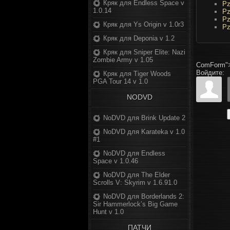
Кряк для Endless Space v
Pz
1.0.14
Pz
Pz
Кряк для Ys Origin v 1.0r3
Pz
Кряк для Deponia v 1.2
Кряк для Sniper Elite: Nazi
Zombie Army v 1.05
ComForm"
Войдите:
Кряк для Tiger Woods
PGA Tour 14 v 1.0
NODVD
NoDVD для Brink Update 2
NoDVD для Karateka v 1.0
#1
NoDVD для Endless
Space v 1.0.46
NoDVD для The Elder
Scrolls V: Skyrim v 1.6.91.0
NoDVD для Borderlands 2:
Sir Hammerlock’s Big Game
Hunt v 1.0
ПАТЧИ