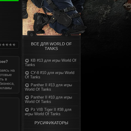
ВСЕ ДЛЯ WORLD OF
TANKS
КВ #13 для игры World Of
рее?
Tanks
раясь на
СУ-8 #10 для игры World
готовые
Of Tanks
ть в
бизнеса,
Panther II #13 для игры
екламы
World Of Tanks
Panther II #10 для игры
World Of Tanks
Pz VIB Tiger II #38 для
игры World Of Tanks
РУСИФИКАТОРЫ