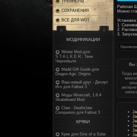
ТРЕЙНЕРЫ
Рабочая Ш
СОХРАНЕНИЯ
Можно ста
ВСЕ ДЛЯ WOT
Установка:
1. Скачив
2. Распак
3. Запуск
МОДИФИКАЦИИ
Просмотро
Winter Mod для
S.T.A.L.K.E.R.: Тени
Чернобыля
Вы 
Madd Gift Guide для
Тогда р
Dragon Age: Origins
многол
Ваш новый друг - Десерт
реш
Игл для Fallout 3
интерне
напис
Моды Minecraft, 1.6.4
Skateboard Mod
Claw - Deathclaw
Ja
Companion для Fallout 3
Ja
Ja
КРЯКИ
Ja
Ja
Кряк для Sins of a Solar
Ja