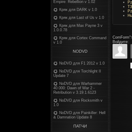
Empire: Rebellion v 1.02
Pz
Т3
Кряк для DARK v 1.0
Pz
Hu
Кряк для Last of Us v 1.0
Кряк для Max Payne 3 v
1.0.0.78
ComForm"
Кряк для Cortex Command
Войдите:
v 1.0
NODVD
NoDVD для F1 2012 v 1.0
NoDVD для Torchlight II
Update 7
NoDVD для Warhammer
40.000: Dawn of War 2 -
Retribution v 3.19.1.6123
NoDVD для Rocksmith v
1.0
NoDVD для Painkiller: Hell
& Damnation Update 8
ПАТЧИ