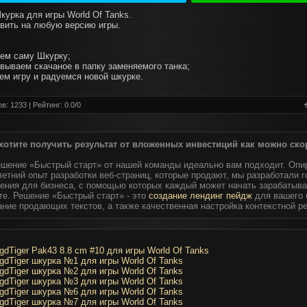
курка для игры World Of Tanks.
вить на любую версию игры.
аем саму Шкурку;
овываем скачаное в папку заменяемого танка;
аем игру и радуемся новой шкурке.
в: 1233 | Рейтинг:
0.0
/
0
хотите получить результат от вложенных инвестиций как можно ско
ешение «Быстрый старт» от нашей команды идеально вам подходит. Опи
етний опыт разработки веб-страниц, которые продают, мы разработали 
ения для бизнеса, с помощью которых каждый может начать зарабатыва
те. Решение «Быстрый старт» - это
создание лендинг пейдж
для вашего 
ание продающих текстов, а также качественная настройка контекстной р
gdTiger Pak43 8.8 cm #10 для игры World Of Tanks
gdTiger шкурка №1 для игры World Of Tanks
gdTiger шкурка №2 для игры World Of Tanks
gdTiger шкурка №3 для игры World Of Tanks
gdTiger шкурка №6 для игры World Of Tanks
gdTiger шкурка №7 для игры World Of Tanks