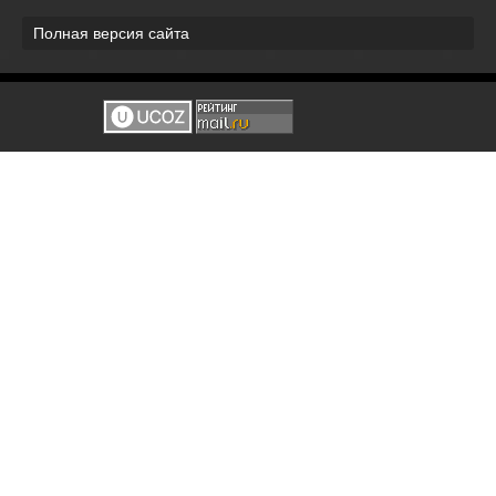
Полная версия сайта