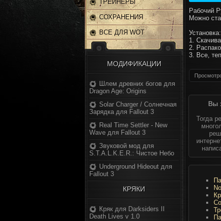
ТРЕЙНЕРЫ
Рабочий Ру
СОХРАНЕНИЯ
Можно ста
ВСЕ ДЛЯ WOT
Установка:
1. Скачив
2. Распако
3. Все, те
МОДИФИКАЦИИ
Просмотро
Шлем древних богов для
Dragon Age: Origins
Вы 
Solar Charger / Солнечная
Зарядка для Fallout 3
Тогда р
Real Time Settler - New
многол
Wave для Fallout 3
реш
интерне
Звуковой мод для
напис
S.T.A.L.K.E.R.: Чистое Небо
Underground Hideout для
Fallout 3
Па
No
КРЯКИ
Кр
Со
Кряк для Darksiders II
Тр
Death Lives v 1.0
Па