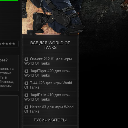
ВСЕ ДЛЯ WORLD OF
TANKS
Объект 212 #1 для игры
рее?
World Of Tanks
раясь на
JagdTiger #20 для игры
готовые
World Of Tanks
ть в
бизнеса,
Т-44 #23 для игры World
екламы
Of Tanks
JagdPzIV #10 для игры
World Of Tanks
Hetzer #3 для игры World
Of Tanks
РУСИФИКАТОРЫ