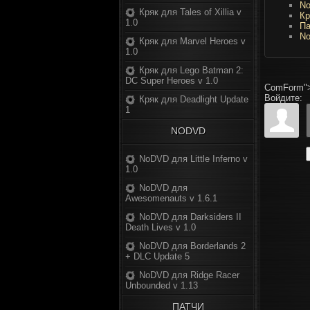
No
Кряк для Tales of Xillia v
Кр
1.0
Па
No
Кряк для Marvel Heroes v
1.0
Кряк для Lego Batman 2:
DC Super Heroes v 1.0
ComForm"
Войдите:
Кряк для Deadlight Update
1
NODVD
NoDVD для Little Inferno v
1.0
NoDVD для
Awesomenauts v 1.6.1
NoDVD для Darksiders II
Death Lives v 1.0
NoDVD для Borderlands 2
+ DLC Update 5
NoDVD для Ridge Racer
Unbounded v 1.13
ПАТЧИ