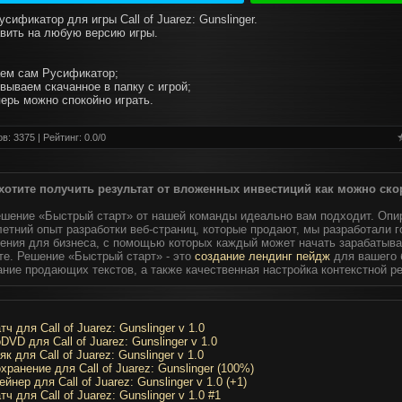
сификатор для игры Call of Juarez: Gunslinger.
вить на любую версию игры.
аем сам Русификатор;
вываем скачанное в папку с игрой;
перь можно спокойно играть.
в: 3375 | Рейтинг:
0.0
/
0
хотите получить результат от вложенных инвестиций как можно ско
ешение «Быстрый старт» от нашей команды идеально вам подходит. Опи
етний опыт разработки веб-страниц, которые продают, мы разработали 
ения для бизнеса, с помощью которых каждый может начать зарабатыва
те. Решение «Быстрый старт» - это
создание лендинг пейдж
для вашего 
ание продающих текстов, а также качественная настройка контекстной р
тч для Call of Juarez: Gunslinger v 1.0
DVD для Call of Juarez: Gunslinger v 1.0
як для Call of Juarez: Gunslinger v 1.0
хранение для Call of Juarez: Gunslinger (100%)
ейнер для Call of Juarez: Gunslinger v 1.0 (+1)
тч для Call of Juarez: Gunslinger v 1.0 #1