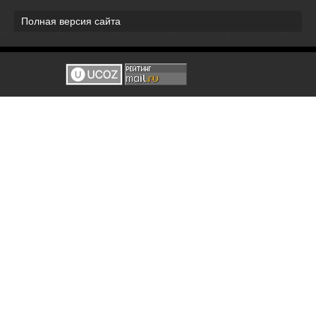
Полная версия сайта