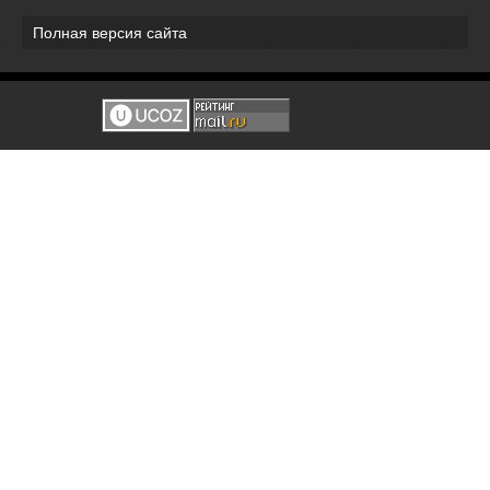
Полная версия сайта