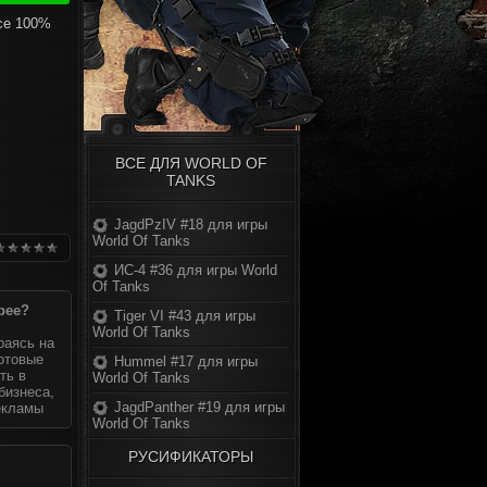
се 100%
ВСЕ ДЛЯ WORLD OF
TANKS
JagdPzIV #18 для игры
World Of Tanks
ИС-4 #36 для игры World
Of Tanks
рее?
Tiger VI #43 для игры
World Of Tanks
раясь на
готовые
Hummel #17 для игры
ть в
World Of Tanks
бизнеса,
JagdPanther #19 для игры
екламы
World Of Tanks
РУСИФИКАТОРЫ