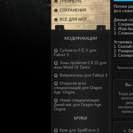
ТРЕЙНЕРЫ
Полное ра
СОХРАНЕНИЯ
(вся сюже
ВСЕ ДЛЯ WOT
Данные со
1. Сохран
2. Игра бы
3. Сложно
МОДИФИКАЦИИ
Установка
1. Скачайт
Субъекты F.E.V для
2. Разарх
Fallout 3
3. Скопир
Зоны пробития 0.8.10 для
игры World Of Tanks
Просмотро
Виброкатаны для Fallout 3
Открытие всех
Вы 
специализаций для Dragon
Age: Origins
Тогда р
многол
Новая специализация:
реш
Дикий маг для Dragon Age:
интерне
Origins
напис
КРЯКИ
Кряк для SpellForce 2:
Со