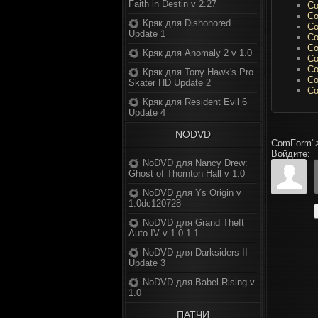
Faith in Destin v 2.27
Со
Со
Кряк для Dishonored
Со
Update 1
Со
Со
Кряк для Anomaly 2 v 1.0
Со
Со
Кряк для Tony Hawk's Pro
Со
Skater HD Update 2
Со
Кряк для Resident Evil 6
Update 4
NODVD
ComForm"
Войдите:
NoDVD для Nancy Drew:
Ghost of Thornton Hall v 1.0
NoDVD для Ys Origin v
1.0dc120728
NoDVD для Grand Theft
Auto IV v 1.0.1.1
NoDVD для Darksiders II
Update 3
NoDVD для Babel Rising v
1.0
ПАТЧИ