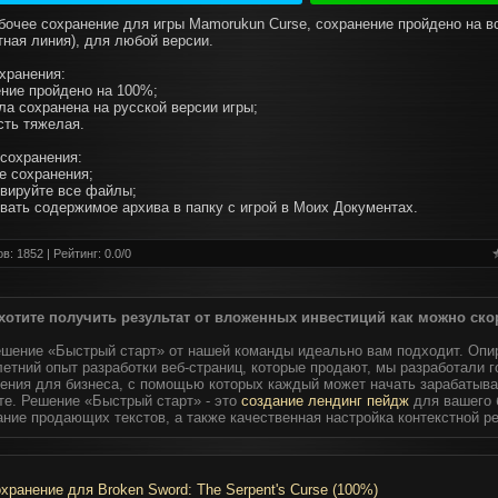
бочее сохранение для игры Mamorukun Curse, сохранение пройдено на в
тная линия), для любой версии.
хранения:
ение пройдено на 100%;
ла сохранена на русской версии игры;
сть тяжелая.
 сохранения:
е сохранения;
ивируйте все файлы;
овать содержимое архива в папку с игрой в Моих Документах.
в: 1852 | Рейтинг:
0.0
/
0
хотите получить результат от вложенных инвестиций как можно ско
ешение «Быстрый старт» от нашей команды идеально вам подходит. Опи
етний опыт разработки веб-страниц, которые продают, мы разработали 
ения для бизнеса, с помощью которых каждый может начать зарабатыва
те. Решение «Быстрый старт» - это
создание лендинг пейдж
для вашего 
ание продающих текстов, а также качественная настройка контекстной р
хранение для Broken Sword: The Serpent's Curse (100%)