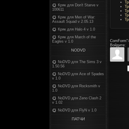
Тр
Кряк для Don't Starve v
Тр
100611
Тр
Тр
Кряк для Men of War:
Тр
Assault Squad v 2.05.13
Кряк для Halo 4 v 1.0
Кряк для March of the
ComForm"
Eagles v 1.0
Войдите:
NODVD
NoDVD для The Sims 3 v
1.50.56
NoDVD для Ace of Spades
v 1.0
NoDVD для Rocksmith v
1.0
NoDVD для Zeno Clash 2
v 1.02
NoDVD для FlyN v 1.0
ПАТЧИ