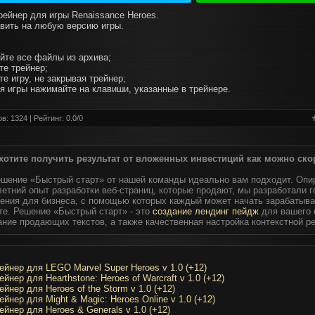
рейнер для игры Renaissance Heroes.
вить на любую версию игры.
уйте все файлы из архива;
те трейнер;
те игру, не закрывая трейнер;
мя игры нажимайте на клавиши, указанные в трейнере.
в: 1324 | Рейтинг:
0.0
/
0
хотите получить результат от вложенных инвестиций как можно ско
ешение «Быстрый старт» от нашей команды идеально вам подходит. Опи
етний опыт разработки веб-страниц, которые продают, мы разработали 
ения для бизнеса, с помощью которых каждый может начать зарабатыва
те. Решение «Быстрый старт» - это
создание лендинг пейдж
для вашего 
ание продающих текстов, а также качественная настройка контекстной р
ейнер для LEGO Marvel Super Heroes v 1.0 (+12)
ейнер для Hearthstone: Heroes of Warcraft v 1.0 (+12)
ейнер для Heroes of the Storm v 1.0 (+12)
ейнер для Might & Magic: Heroes Online v 1.0 (+12)
ейнер для Heroes & Generals v 1.0 (+12)