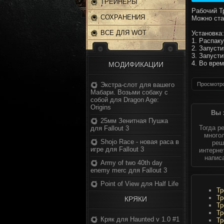
ТРЕЙНЕРЫ
Рабочий Т
СОХРАНЕНИЯ
Можно ста
ВСЕ ДЛЯ WOT
Установка:
1. Распак
2. Запусти
3. Запусти
4. Во вре
МОДИФИКАЦИИ
Экстра-слот для вашего
Просмотро
Мабари. Возьми собаку с
собой для Dragon Age:
Origins
Вы 
25мм Зенитная Пушка
Тогда р
для Fallout 3
многол
Shojo Race - новая раса в
реш
игре для Fallout 3
интерне
напис
Army of two 40th day
enemy merc для Fallout 3
Point of View для Half Life
Тр
Тр
КРЯКИ
Тр
Тр
Кряк для Haunted v 1.0 #1
Тр