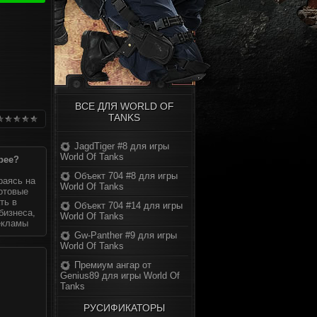
ВСЕ ДЛЯ WORLD OF
TANKS
JagdTiger #8 для игры
World Of Tanks
рее?
Объект 704 #8 для игры
раясь на
World Of Tanks
готовые
ть в
Объект 704 #14 для игры
бизнеса,
World Of Tanks
екламы
Gw-Panther #9 для игры
World Of Tanks
Премиум ангар от
Genius89 для игры World Of
Tanks
РУСИФИКАТОРЫ