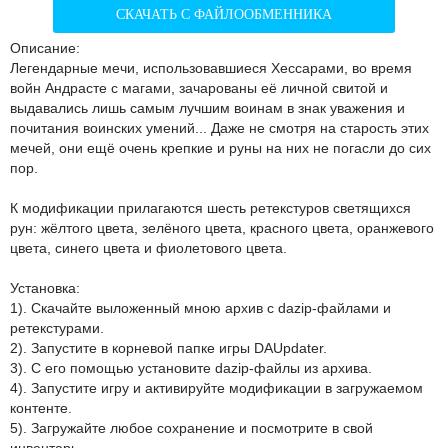
СКАЧАТЬ С ФАЙЛООБМЕННИКА
Описание:
Легендарные мечи, использовавшиеся Хессарами, во время
войн Андрасте с магами, зачарованы её личной свитой и
выдавались лишь самым лучшим воинам в знак уважения и
почитания воинских умений... Даже не смотря на старость этих
мечей, они ещё очень крепкие и руны на них не погасли до сих
пор.
К модификации прилагаются шесть ретекстуров светящихся
рун: жёлтого цвета, зелёного цвета, красного цвета, оранжевого
цвета, синего цвета и фиолетового цвета.
Установка:
1). Скачайте выложенный мною архив с dazip-файлами и
ретекстурами.
2). Запустите в корневой папке игры DAUpdater.
3). С его помощью установите dazip-файлы из архива.
4). Запустите игру и активируйте модификации в загружаемом
контенте.
5). Загружайте любое сохранение и посмотрите в свой
инвентарь.