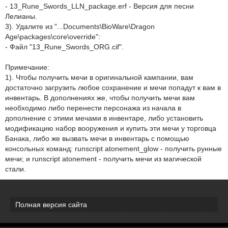
- 13_Rune_Swords_LLN_package.erf - Версия для песни
Лелианы.
3). Удалите из "...Documents\BioWare\Dragon
Age\packages\core\override":
- Файл "13_Rune_Swords_ORG.cif".
Примечание:
1). Чтобы получить мечи в оригинальной кампании, вам
достаточно загрузить любое сохранение и мечи попадут к вам в
инвентарь. В дополнениях же, чтобы получить мечи вам
необходимо либо перенести персонажа из начала в
дополнение с этими мечами в инвентаре, либо установить
модификацию набор вооружения и купить эти мечи у торговца
Банака, либо же вызвать мечи в инвентарь с помощью
консольных команд: runscript atonement_glow - получить рунные
мечи; и runscript atonement - получить мечи из магической
стали.
Полная версия сайта