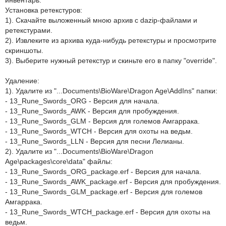
Установка ретекстуров:
1). Скачайте выложенный мною архив с dazip-файлами и
ретекстурами.
2). Извлеките из архива куда-нибудь ретекстуры и просмотрите
скриншоты.
3). Выберите нужный ретекстур и скиньте его в папку "override".
Удаление:
1). Удалите из "...Documents\BioWare\Dragon Age\AddIns" папки:
- 13_Rune_Swords_ORG - Версия для начала.
- 13_Rune_Swords_AWK - Версия для пробуждения.
- 13_Rune_Swords_GLM - Версия для големов Амгаррака.
- 13_Rune_Swords_WTCH - Версия для охоты на ведьм.
- 13_Rune_Swords_LLN - Версия для песни Лелианы.
2). Удалите из "...Documents\BioWare\Dragon
Age\packages\core\data" файлы:
- 13_Rune_Swords_ORG_package.erf - Версия для начала.
- 13_Rune_Swords_AWK_package.erf - Версия для пробуждения.
- 13_Rune_Swords_GLM_package.erf - Версия для големов
Амгаррака.
- 13_Rune_Swords_WTCH_package.erf - Версия для охоты на
ведьм.