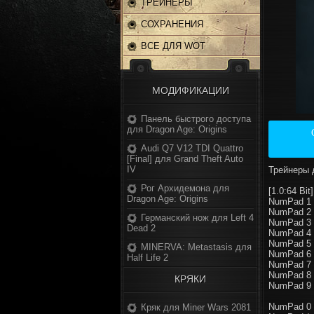
ТРЕЙНЕРЫ
СОХРАНЕНИЯ
ВСЕ ДЛЯ WOT
МОДИФИКАЦИИ
Панель быстрого доступа
для Dragon Age: Origins
Audi Q7 V12 TDI Quattro
[Final] для Grand Theft Auto
IV
Трейнеры д
Рог Архидемона для
[1.0:64 Bit
Dragon Age: Origins
NumPad 1 
NumPad 2 
Германский нож для Left 4
NumPad 3 
Dead 2
NumPad 4 
NumPad 5 
MINERVA: Metastasis для
NumPad 6 
Half Life 2
NumPad 7 
NumPad 8 
КРЯКИ
NumPad 9 
NumPad 0 
Кряк для Miner Wars 2081