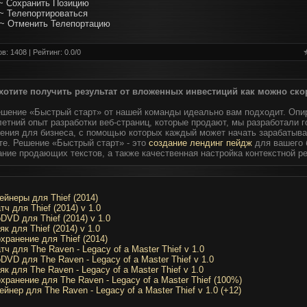
~ Сохранить Позицию
~ Телепортироваться
~ Отменить Телепортацию
в: 1408 | Рейтинг:
0.0
/
0
хотите получить результат от вложенных инвестиций как можно ско
ешение «Быстрый старт» от нашей команды идеально вам подходит. Опи
етний опыт разработки веб-страниц, которые продают, мы разработали 
ения для бизнеса, с помощью которых каждый может начать зарабатыва
те. Решение «Быстрый старт» - это
создание лендинг пейдж
для вашего 
ание продающих текстов, а также качественная настройка контекстной р
ейнеры для Thief (2014)
тч для Thief (2014) v 1.0
DVD для Thief (2014) v 1.0
як для Thief (2014) v 1.0
хранение для Thief (2014)
тч для The Raven - Legacy of a Master Thief v 1.0
DVD для The Raven - Legacy of a Master Thief v 1.0
як для The Raven - Legacy of a Master Thief v 1.0
хранение для The Raven - Legacy of a Master Thief (100%)
ейнер для The Raven - Legacy of a Master Thief v 1.0 (+12)