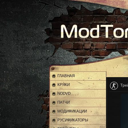
Главная
»
ГЛАВНАЯ
КРЯКИ
Тре
NODVD
ПАТЧИ
МОДИФИКАЦИИ
РУСИФИКАТОРЫ