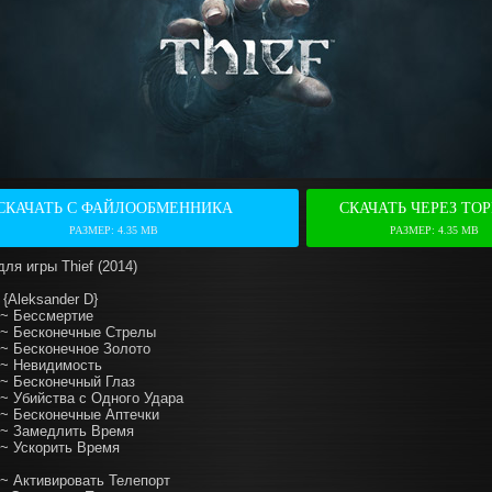
СКАЧАТЬ С ФАЙЛООБМЕННИКА
СКАЧАТЬ ЧЕРЕЗ ТО
РАЗМЕР: 4.35 MB
РАЗМЕР: 4.35 MB
ля игры Thief (2014)
] {Aleksander D}
~ Бессмертие
~ Бесконечные Стрелы
~ Бесконечное Золото
~ Невидимость
~ Бесконечный Глаз
~ Убийства с Одного Удара
~ Бесконечные Аптечки
~ Замедлить Время
~ Ускорить Время
~ Активировать Телепорт