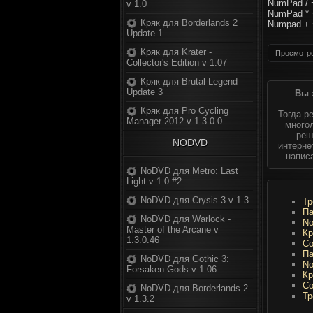
NumPad / 
v 1.0
NumPad * 
Кряк для Borderlands 2
Numpad + 
Update 1
Кряк для Krater -
Просмотро
Collector's Edition v 1.07
Кряк для Brutal Legend
Update 3
Вы 
Кряк для Pro Cycling
Тогда р
Manager 2012 v 1.3.0.0
многол
реш
NODVD
интерне
напис
NoDVD для Metro: Last
Light v 1.0 #2
NoDVD для Crysis 3 v 1.3
Тр
Па
NoDVD для Warlock -
No
Master of the Arcane v
Кр
1.3.0.46
Со
Па
NoDVD для Gothic 3:
No
Forsaken Gods v 1.06
Кр
Со
NoDVD для Borderlands 2
Тр
v 1.3.2