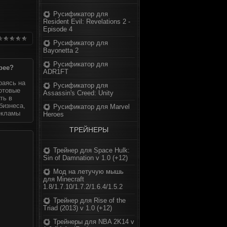
Русификатор для
Resident Evil: Revelations 2 -
Episode 4
Русификатор для
Bayonetta 2
Русификатор для
рее?
ADR1FT
раясь на
Русификатор для
готовые
Assassin's Creed: Unity
ть в
бизнеса,
Русификатор для Marvel
екламы
Heroes
ТРЕЙНЕРЫ
Трейнер для Space Hulk:
Sin of Damnation v 1.0 (+12)
Мод на летучую мышь
для Minecraft
1.8/1.7.10/1.7.2/1.6.4/1.5.2
Трейнер для Rise of the
Triad (2013) v 1.0 (+12)
Трейнеры для NBA 2K14 v