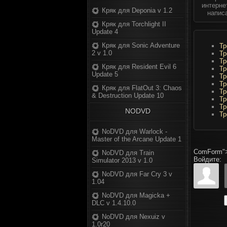
интерне
Кряк для Deponia v 1.2
напис
Кряк для Torchlight II
Update 4
Кряк для Sonic Adventure
Тр
2 v 1.0
Тр
Тр
Кряк для Resident Evil 6
Тр
Update 5
Тр
Тр
Кряк для FlatOut 3: Chaos
Тр
& Destruction Update 10
Тр
Тр
NODVD
Тр
NoDVD для Warlock -
Master of the Arcane Update 1
ComForm"
NoDVD для Train
Войдите:
Simulator 2013 v 1.0
NoDVD для Far Cry 3 v
1.04
NoDVD для Magicka +
DLC v 1.4.10.0
NoDVD для Nexuiz v
1.0r20