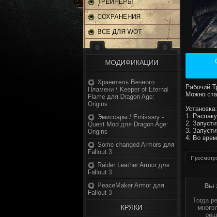
ТРЕЙНЕРЫ
СОХРАНЕНИЯ
ВСЕ ДЛЯ WOT
МОДИФИКАЦИИ
Хранитель Вечного
Рабочий Тр
Пламени \ Keeper of Eternal
Можно ста
Flame для Dragon Age:
Origins
Установка:
1. Распак
Эмиссары / Emissary -
2. Запусти
Quest Mod для Dragon Age:
3. Запусти
Origins
4. Во вре
Some changed Armors для
Fallout 3
Просмотро
Raider Leather Armor для
Fallout 3
PeaceMaker Armor для
Вы 
Fallout 3
Тогда р
КРЯКИ
многол
реш