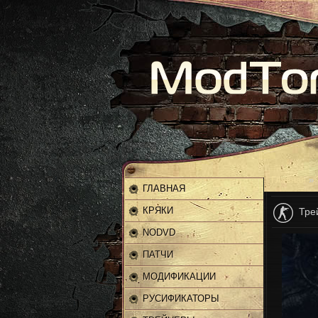
Главная
»
ГЛАВНАЯ
КРЯКИ
Трей
NODVD
ПАТЧИ
МОДИФИКАЦИИ
РУСИФИКАТОРЫ