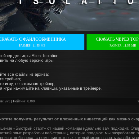
СКАЧАТЬ С ФАЙЛООБМЕННИКА
СКАЧАТЬ ЧЕРЕЗ ТО
РАЗМЕР: 11.55 MB
РАЗМЕР: 11.55 MB
ейнер для игры Alien: Isolation.
вить на любую версию игры.
уйте все файлы из архива;
те трейнер;
те игру, не закрывая трейнер;
мя игры нажимайте на клавиши, указанные в трейнере.
в: 973 | Рейтинг:
0.0
/
0
хотите получить результат от вложенных инвестиций как можно ско
ешение «Быстрый старт» от нашей команды идеально вам подходит. Опи
етний опыт разработки веб-страниц, которые продают, мы разработали 
ения для бизнеса, с помощью которых каждый может начать зарабатыва