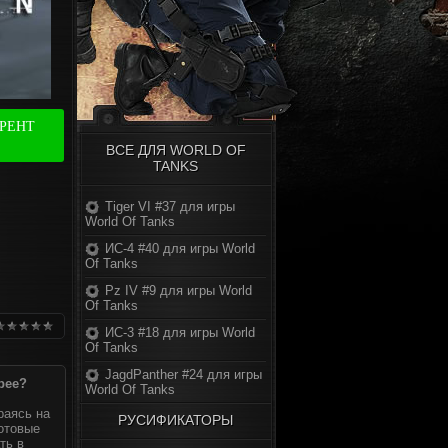
РРЕНТ
ВСЕ ДЛЯ WORLD OF
TANKS
Tiger VI #37 для игры
World Of Tanks
ИС-4 #40 для игры World
Of Tanks
Pz IV #9 для игры World
Of Tanks
ИС-3 #18 для игры World
Of Tanks
JagdPanther #24 для игры
рее?
World Of Tanks
раясь на
РУСИФИКАТОРЫ
готовые
ть в