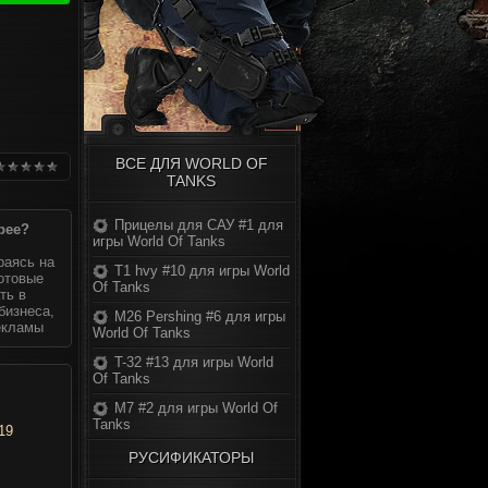
ВСЕ ДЛЯ WORLD OF
TANKS
Прицелы для САУ #1 для
рее?
игры World Of Tanks
раясь на
T1 hvy #10 для игры World
готовые
Of Tanks
ть в
бизнеса,
M26 Pershing #6 для игры
екламы
World Of Tanks
T-32 #13 для игры World
Of Tanks
M7 #2 для игры World Of
Tanks
19
РУСИФИКАТОРЫ