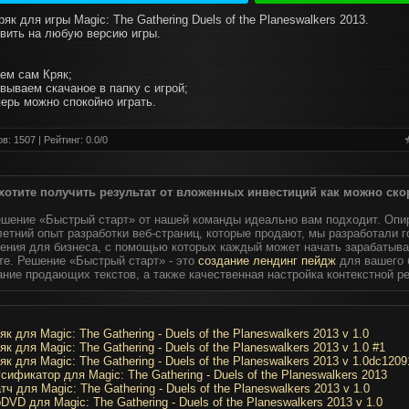
як для игры Magic: The Gathering Duels of the Planeswalkers 2013.
вить на любую версию игры.
аем сам Кряк;
вываем скачаное в папку с игрой;
перь можно спокойно играть.
в: 1507 | Рейтинг:
0.0
/
0
хотите получить результат от вложенных инвестиций как можно ско
ешение «Быстрый старт» от нашей команды идеально вам подходит. Опи
етний опыт разработки веб-страниц, которые продают, мы разработали 
ения для бизнеса, с помощью которых каждый может начать зарабатыва
те. Решение «Быстрый старт» - это
создание лендинг пейдж
для вашего 
ание продающих текстов, а также качественная настройка контекстной р
як для Magic: The Gathering - Duels of the Planeswalkers 2013 v 1.0
як для Magic: The Gathering - Duels of the Planeswalkers 2013 v 1.0 #1
як для Magic: The Gathering - Duels of the Planeswalkers 2013 v 1.0dc1209
сификатор для Magic: The Gathering - Duels of the Planeswalkers 2013
тч для Magic: The Gathering - Duels of the Planeswalkers 2013 v 1.0
DVD для Magic: The Gathering - Duels of the Planeswalkers 2013 v 1.0