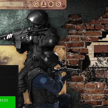
.0r36
РРЕНТ