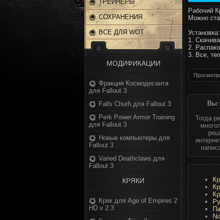
ТРЕЙНЕРЫ
Рабочий Кр
СОХРАНЕНИЯ
Можно ста
ВСЕ ДЛЯ WOT
Установка:
1. Скачив
2. Распако
3. Все, те
МОДИФИКАЦИИ
Просмотро
Фракция Космодесанта
для Fallout 3
Вы 
Falls Churh для Fallout 3
Perk Power Armor Training
Тогда р
для Fallout 3
многол
реш
Новые компьютеры для
интерне
Fallout 3
напис
Varied Deathclaws для
Fallout 3
Кр
КРЯКИ
Кр
Кр
Кряк для Age of Empires 2
Ру
HD v 2.3
Па
No