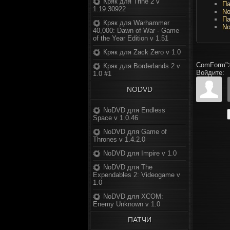
Кряк для Trine 2 v
Па
1.19.30922
No
Па
Кряк для Warhammer
No
40,000: Dawn of War - Game
of the Year Edition v 1.51
Кряк для Zack Zero v 1.0
ComForm"
Кряк для Borderlands 2 v
Войдите:
1.0 #1
NODVD
NoDVD для Endless
Space v 1.0.46
NoDVD для Game of
Thrones v 1.4.2.0
NoDVD для Impire v 1.0
NoDVD для The
Expendables 2: Videogame v
1.0
NoDVD для XCOM:
Enemy Unknown v 1.0
ПАТЧИ