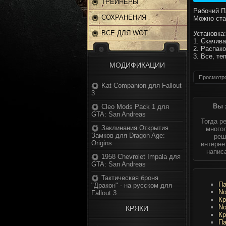
ТРЕЙНЕРЫ
Рабочий Па
СОХРАНЕНИЯ
Можно ста
ВСЕ ДЛЯ WOT
Установка:
1. Скачив
2. Распако
3. Все, те
МОДИФИКАЦИИ
Просмотро
Kat Companion для Fallout
3
Вы 
Cleo Mods Pack 1 для
GTA: San Andreas
Тогда р
Заклинания Открытия
многол
Замков для Dragon Age:
реш
Origins
интерне
напис
1958 Chevrolet Impala для
GTA: San Andreas
Тактическая броня
Па
"Дракон" - на русском для
No
Fallout 3
Кр
No
КРЯКИ
Кр
Па