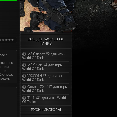
ВСЕ ДЛЯ WORLD OF
TANKS
М3 Стюарт #2 для игры
рее?
World Of Tanks
раясь на
M5 Stuart #4 для игры
готовые
World Of Tanks
ть в
бизнеса,
VK3001H #5 для игры
екламы
World Of Tanks
Объект 704 #17 для игры
World Of Tanks
Т-44 #31 для игры World
Of Tanks
РУСИФИКАТОРЫ