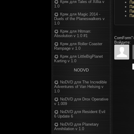
Кряк для Tales of Xillia v
Па
1.0
Па
Па
Кряк для Magic 2014 -
Па
Duels of the Planeswalkers v
1.0
Кряк для Hitman:
Absolution v 1.0 #1
ComForm"
Войдите:
Кряк для Roller Coaster
Rampage v 1.0
Кряк для LittleBigPlanet
Karting v 1.0
NODVD
NoDVD для The Incredible
Adventures of Van Helsing v
1.0
NoDVD для Drox Operative
v 1.009
NoDVD для Resident Evil
6 Update 6
NoDVD для Planetary
Annihilation v 1.0