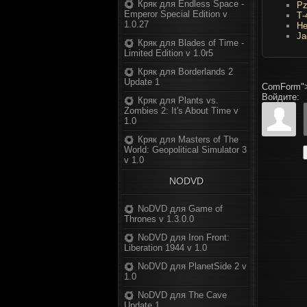
Кряк для Endless Space -
Pz
Emperor Special Edition v
Т-
1.0.27
He
Ja
Кряк для Blades of Time -
Limited Edition v 1.0r5
Кряк для Borderlands 2
Update 1
ComForm"
Войдите:
Кряк для Plants vs.
Zombies 2: It's About Time v
1.0
Кряк для Masters of The
World: Geopolitical Simulator 3
v 1.0
NODVD
NoDVD для Game of
Thrones v 1.3.0.0
NoDVD для Iron Front:
Liberation 1944 v 1.0
NoDVD для PlanetSide 2 v
1.0
NoDVD для The Cave
Update 1