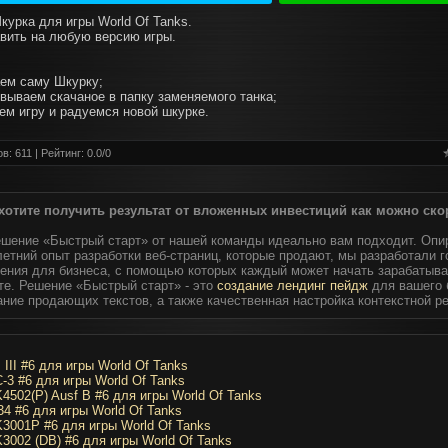
курка для игры World Of Tanks.
вить на любую версию игры.
аем саму Шкурку;
овываем скачаное в папку заменяемого танка;
аем игру и радуемся новой шкурке.
в: 611 | Рейтинг:
0.0
/
0
хотите получить результат от вложенных инвестиций как можно ско
ешение «Быстрый старт» от нашей команды идеально вам подходит. Опи
етний опыт разработки веб-страниц, которые продают, мы разработали 
ения для бизнеса, с помощью которых каждый может начать зарабатыва
те. Решение «Быстрый старт» - это
создание лендинг пейдж
для вашего 
ание продающих текстов, а также качественная настройка контекстной р
 III #6 для игры World Of Tanks
-3 #6 для игры World Of Tanks
4502(P) Ausf B #6 для игры World Of Tanks
34 #6 для игры World Of Tanks
3001P #6 для игры World Of Tanks
3002 (DB) #6 для игры World Of Tanks