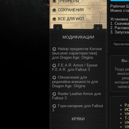
ТРЕЙНЕРЫ
Рабочая Ш
СОХРАНЕНИЯ
Можно ста
ВСЕ ДЛЯ WOT
Установка:
1. Скачив
2. Распак
3. Запуск
МОДИФИКАЦИИ
Просмотро
Набор предметов Катона
(высокие характеристики)
для Dragon Age: Origins
Вы 
F.E.A.R. Armor / Броня
Тогда р
F.E.A.R. для Fallout 3
многол
Обновления для
реш
редизайна внешности для
интерне
Dragon Age: Origins
напис
Raider Leather Armor для
Fallout 3
Pz
Гэри-напарник для Fallout
ИС
3
VK
Т-
КРЯКИ
VK
VK