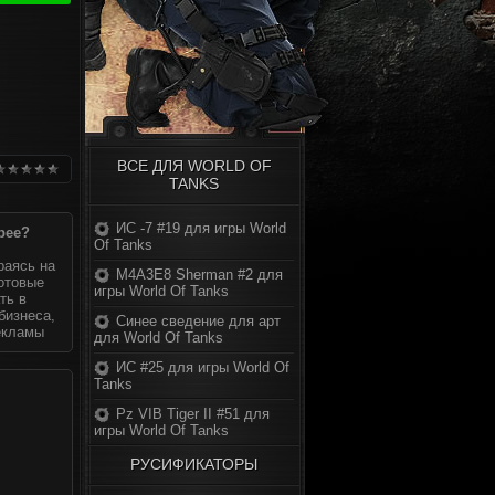
ВСЕ ДЛЯ WORLD OF
TANKS
ИС -7 #19 для игры World
рее?
Of Tanks
раясь на
M4A3E8 Sherman #2 для
готовые
игры World Of Tanks
ть в
бизнеса,
Синее сведение для арт
екламы
для World Of Tanks
ИС #25 для игры World Of
Tanks
Pz VIB Tiger II #51 для
игры World Of Tanks
РУСИФИКАТОРЫ