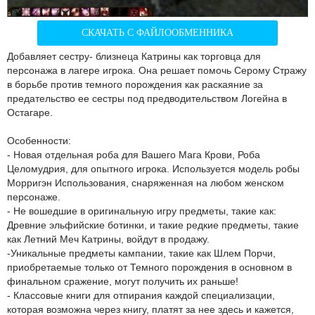
СКАЧАТЬ С ФАЙЛООБМЕННИКА
Добавляет сестру- близнеца Катрины как торговца для
персонажа в лагере игрока. Она решает помочь Серому Стражу
в борьбе против темного порождения как раскаяние за
предательство ее сестры под предводительством Логейна в
Остагаре.
Особенности:
- Новая отдельная роба для Вашего Мага Крови, Роба
Целомудрия, для опытного игрока. Используется модель робы
Морригэн Использования, снаряженная на любом женском
персонаже.
- Не вошедшие в оригинальную игру предметы, такие как:
Древние эльфийские ботинки, и такие редкие предметы, такие
как Летний Меч Катрины, войдут в продажу.
-Уникальные предметы кампании, такие как Шлем Порчи,
приобретаемые только от Темного порождения в основном в
финальном сражение, могут получить их раньше!
- Классовые книги для отпирания каждой специализации,
которая возможна через книгу, платят за нее здесь и кажется,