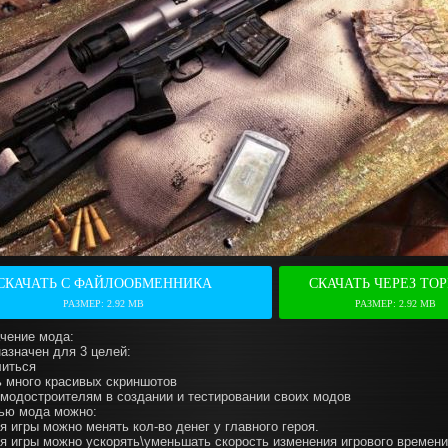
СКАЧАТЬ С ФАЙЛООБМЕННИКА
СКАЧАТЬ ЧЕРЕЗ ТО
РАЗМЕР: 2.92 МВ
РАЗМЕР: 2.92 МВ
чение мода:
азначен для 3 целей:
литься
ь много красивых скриншотов
 модостроителям в создании и тестировании своих модов
ью мода можно:
я игры можно менять кол-во денег у главного героя.
мя игры можно ускорять\уменьшать скорость изменения игрового времени