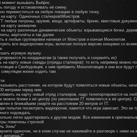
й момент вызывать Выброс.
ь погоду и останавливать её смену.
нно переместиться на любую локацию в любую точку.
ь на карту: Одиночных сталкеров\Монстров
 ГГ любые патроны, оружие, вещи, артефакты, броню, квестовые докуме
 на карту аномалии.
ь на карту различные динамические объекты: взрывающиеся бочки, дере
плиты, вертолёты и так далее
ать в любые группировки начиная от Монстров и кончая Монолитом.
отреть все видеоролики игры, включая полную версию концовки со всем
и.
ушать игровую музыку.
ртироватся по координатам (а также получать и сохранять их)
ь на карту новые сквады (отряды сталкеров): то есть например можно п
лговцев и Свободовцев, к ним прибавить Монолитовцев и они все будут 
 симуляции жизни ходить там.
ти:
указывать расстояние, на котором будут появляться новые объекты, начи
100 метрами перед ним.
добавить на карту новый отряд сталкеров, надо телепортироватся на люб
к можно ближе к её центру (по умолчанию ГГ появляется в её центре). 
авлен в ближайшем смарте на расстоянии 20 метров от ГГ.
при попытке посмотреть видеоролик, кажется что игра зависает. Это не т
много подождать.
вольно легко адаптировать к другим модам. Все изменения в оригиналь
игры помечены строчкой
ль Зоны"
ауните одиночек, ни в коем случае не нажимайте в разговоре с ними на 
ас делаешь?"