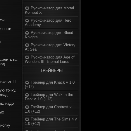
Русификатор для Mortal
Kombat X
нты
Русификатор для Hero
Academy
вянные
Русификатор для Blood
Knights
и
Русификатор для Victory
At Sea
Русификатор для Age of
оселить на
Wonders III: Eternal Lords
под
ТРЕЙНЕРЫ
ная от ГГ
Трейнер для Knack v 1.0
(+12)
ую точку,
Сквад
Трейнер для Walk in the
Dark v 1.0 (+12)
ак, надо
Трейнер для Contrast v
1.0 (+12)
ных
Трейнер для The Sims 4 v
1.0 (+12)
кнопку