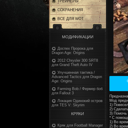
ТРЕЙНЕРЫ
СОХРАНЕНИЯ
ВСЕ ДЛЯ WOT
МОДИФИКАЦИИ
Доспех Пророка для
Dragon Age: Origins
2012 Chrysler 300 SRT8
для Grand Theft Auto IV
Улучшенная тактика /
Advanced Tactics для Dragon
Age: Origins
Farming Bob / Фермер боб
для Fallout 3
Предназна
Мод предн
Локация Одинокий остров
1) Повесе
для TES V: Skyrim
2) Сделат
3) Помочь
КРЯКИ
* С помощ
1) Во врем
Кряк для Football Manager
2) Во вре