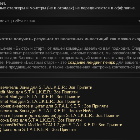
тет.
ные сталкеры и монстры (не в отрядах) не передвигаются в оффлаине.
в: 789 | Рейтинг:
0.0
/
0
хотите получить результат от вложенных инвестиций как можно ско
ешение «Быстрый старт» от нашей команды идеально вам подходит. Опи
етний опыт разработки веб-страниц, которые продают, мы разработали 
ения для бизнеса, с помощью которых каждый может начать зарабатыва
те. Решение «Быстрый старт» - это
создание лендинг пейдж
для вашего 
ание продающих текстов, а также качественная настройка контекстной р
велитель Зоны для S.T.A.L.K.E.R.: Зов Припяти
tfit Mod для S.T.A.L.K.E.R.: Зов Припяти
lmet Mod для S.T.A.L.K.E.R.: Зов Припяти
lmet Mod для S.T.A.L.K.E.R.: Зов Припяти
орник анедотов и цитат для S.T.A.L.K.E.R.: Зов Припяти
велитель Зоны для S.T.A.L.K.E.R.: Чистое Небо
йна в Припяти (для фриплея) для S.T.A.L.K.E.R.: Зов Припяти
орка Braz для S.T.A.L.K.E.R.: Зов Припяти
aponsRePack Mod for SGM 1.7 для S.T.A.L.K.E.R.: Зов Припяти
 Icons для S.T.A.L.K.E.R.: Зов Припяти