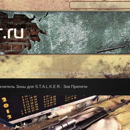
Модификации
» Повелитель Зоны для S.T.A.L.K.E.R.: Зов Припяти
елитель Зоны для S.T.A.L.K.E.R.: Зов Припяти