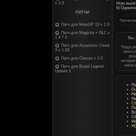
v 3.3
Игра выле
6) Одиноч
ПАТЧИ
Просмотро
Патч для MotoGP 13 v 1.0
Патч для Magicka + DLC v
1.4.7.0
Вы 
Патч для Assassins Creed
Тогда р
3 v 1.03
многол
реш
Патч для Closure v 1.0
интерне
напис
Патч для Brutal Legend
Update 3
По
Ou
He
He
Сб
По
Во
Сб
We
HQ