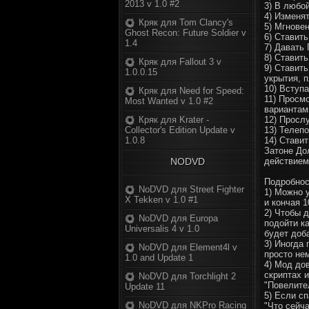
2013 v 1.0 #2
3) В любо
4) Изменят
Кряк для Tom Clancy's
5) Мгнове
Ghost Recon: Future Soldier v
6) Ставит
1.4
7) Давать
8) Ставить
Кряк для Fallout 3 v
9) Ставит
1.0.0.15
укрытия, 
10) Вступ
Кряк для Need for Speed:
11) Просм
Most Wanted v 1.0 #2
вариантам
Кряк для Krater -
12) Просл
Collector's Edition Update v
13) Телепо
1.0.8
14) Ставит
Затоне До
NODVD
действием
Подробнос
NoDVD для Street Fighter
1) Можно 
X Tekken v 1.0 #1
и кончая 
2) Чтобы 
NoDVD для Europa
подойти ка
Universalis 4 v 1.0
будет доб
3) Иногда 
NoDVD для Element4l v
просто не
1.0 and Update 1
4) Мод до
скриптах 
NoDVD для Torchlight 2
"Повелите
Update 11
5) Если сп
NoDVD для NKPro Racing
"Что сейч